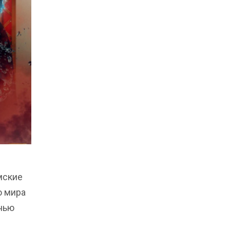
мские
о мира
знью