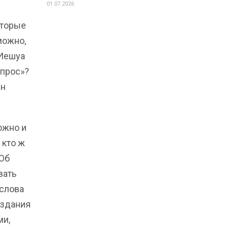
01.07.2026
оторые
можно,
 Иешуа
опрос»?
ан
ожно и
 кто ж
 Об
вать
аслова
оздания
ми,