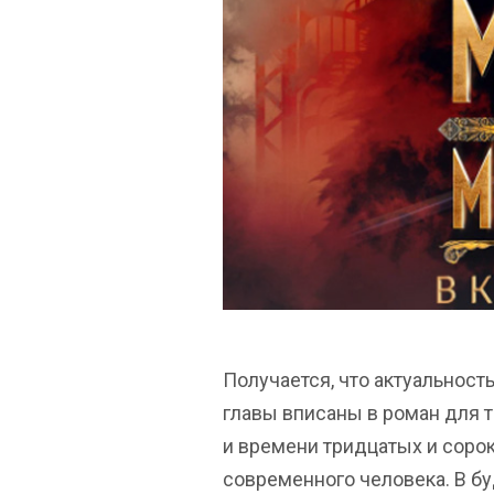
Получается, что актуальност
главы вписаны в роман для т
и времени тридцатых и соро
современного человека. В б