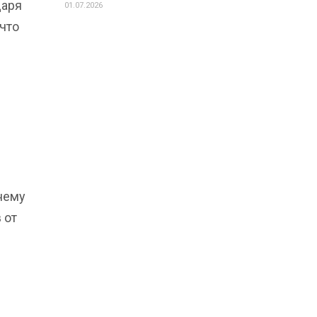
даря
01.07.2026
что
внему
 от