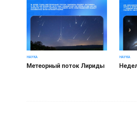
НАУКА
НАУКА
Метеорный поток Лириды
Недел