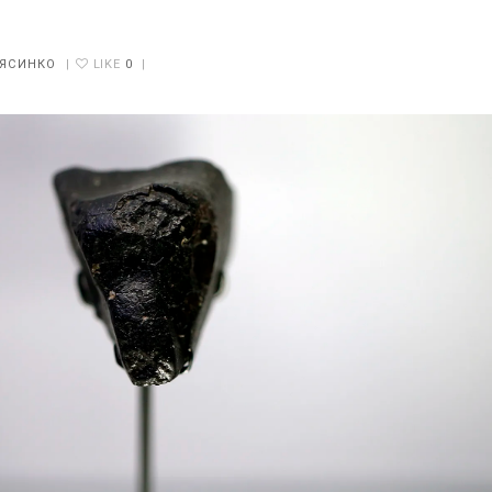
 ЯСИНКО
|
LIKE
0
|