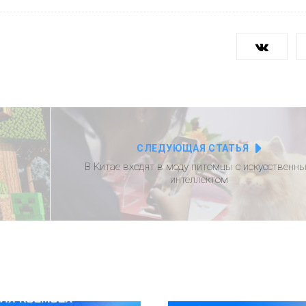
СЛЕДУЮЩАЯ СТАТЬЯ
В Китае входят в моду питомцы с искусственн
интеллектом