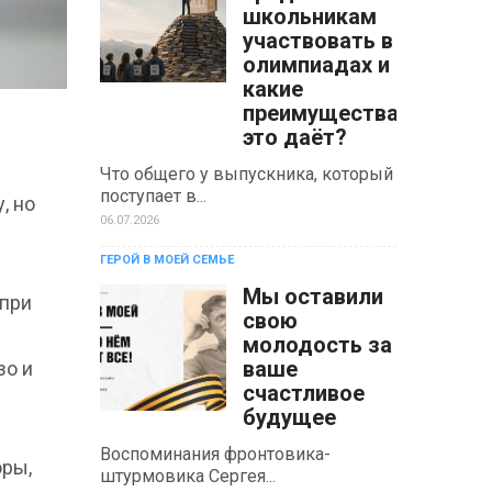
школьникам
участвовать в
олимпиадах и
какие
преимущества
это даёт?
с
Что общего у выпускника, который
поступает в...
, но
06.07.2026
ГЕРОЙ В МОЕЙ СЕМЬЕ
Мы оставили
 при
свою
молодость за
ваше
зо и
счастливое
будущее
Воспоминания фронтовика-
оры,
штурмовика Сергея...