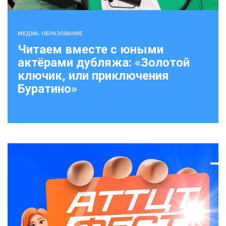
МЕДИА
,
ОБРАЗОВАНИЕ
Читаем вместе с юными
актёрами дубляжа: «Золотой
ключик, или приключения
Буратино»