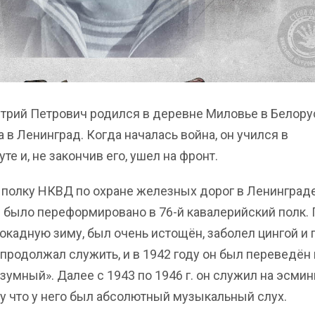
рий Петрович родился в деревне Миловье в Белорус
 в Ленинград. Когда началась война, он учился в
е и, не закончив его, ушел на фронт.
м полку НКВД по охране железных дорог в Ленинграде
е было переформировано в 76-й кавалерийский полк.
кадную зиму, был очень истощён, заболел цингой и 
 продолжал служить, и в 1942 году он был переведён 
умный». Далее с 1943 по 1946 г. он служил на эсмин
у что у него был абсолютный музыкальный слух.