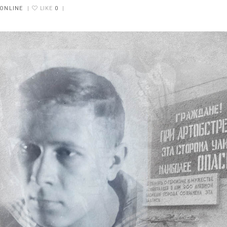
ONLINE
|
LIKE
0
|