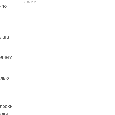
01.07.2026
 по
лага
одных
алью
 лодки
овки