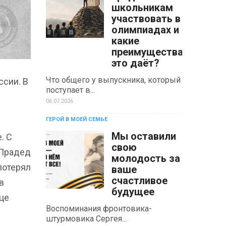
школьникам
участвовать в
олимпиадах и
какие
преимущества
это даёт?
Что общего у выпускника, который
сии. В
поступает в...
06.07.2026
ГЕРОЙ В МОЕЙ СЕМЬЕ
Мы оставили
. С
свою
 Прадед
молодость за
потерял
ваше
счастливое
в
будущее
це
Воспоминания фронтовика-
штурмовика Сергея...