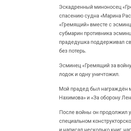
Эскадренный миноносец «Гр
спасению судна «Марина Раск
«Гремящий» вместе с эсминце
субмарин противника эсминц
прадедушка поддерживал свя
без потерь.
Эсминец «Гремящий за войну
лодок и одну уничтожил.
Мой прадед был награждён м
Нахимова» и «За оборону Лен
После войны он продолжил уч
специальном конструкторско
и написал несколько книг, н