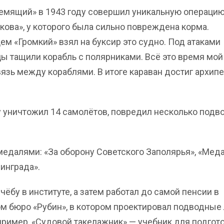
емящий» в 1943 году совершил уникальную операцию
ова», у которого была сильно повреждена корма.
м «Громкий» взял на буксир это судно. Под атаками
ы тащили корабль с полярниками. Всё это время мой
зь между кораблями. В итоге караван достиг архипе
 уничтожил 14 самолётов, повредил несколько подв
едалями: «За оборону Советского Заполярья», «Мед
инграда».
ёбу в институте, а затем работал до самой пенсии в
м бюро «Рубин», в котором проектировал подводные
апример, «Судовой такелажник» — учебник для подгот