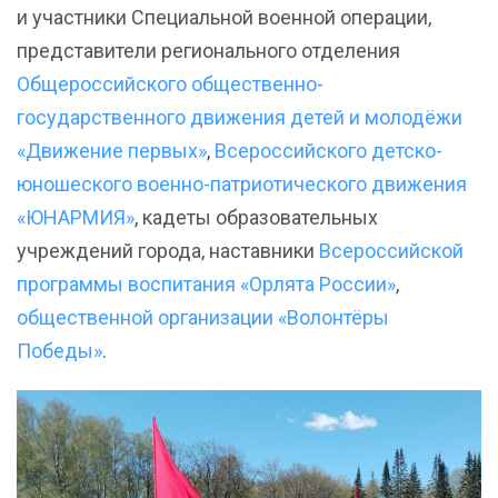
и участники Специальной военной операции,
представители регионального отделения
Общероссийского общественно-
государственного движения детей и молодёжи
«Движение первых»
,
Всероссийского детско-
юношеского военно-патриотического движения
«ЮНАРМИЯ»
, кадеты образовательных
учреждений города, наставники
Всероссийской
программы воспитания «Орлята России»
,
общественной организации «Волонтёры
Победы»
.