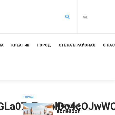
ИА
КРЕАТИВ
ГОРОД
СТЕНА В РАЙОНАХ
О НАС
ГОРОД
La07z7onplDo4cOJwWO
Пляжный
волейбол