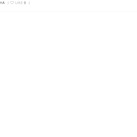
НА
|
LIKE
0
|