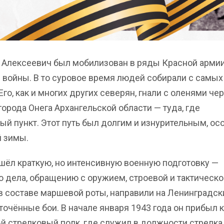
 Алексеевич был мобилизован в ряды Красной армии
 войны. В то суровое время людей собирали с самых
го, как и многих других северян, гнали с оленями че
орода Онега Архангельской области — туда, где
й пункт. Этот путь был долгим и изнурительным, ос
й зимы.
шёл краткую, но интенсивную военную подготовку —
о дела, обращению с оружием, строевой и тактическо
, в составе маршевой роты, направили на Ленинградск
сточённые бои. В начале января 1943 года он прибыл 
-й стрелковый полк, где служил в должности стрелка