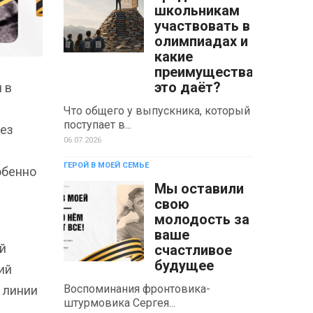
школьникам
участвовать в
олимпиадах и
какие
преимущества
это даёт?
 в
Что общего у выпускника, который
поступает в...
рез
06.07.2026
ГЕРОЙ В МОЕЙ СЕМЬЕ
обенно
Мы оставили
свою
молодость за
ваше
й
счастливое
будущее
ий
Воспоминания фронтовика-
к линии
штурмовика Сергея...
.