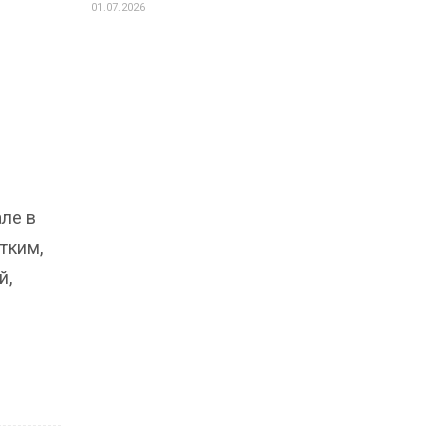
01.07.2026
л
але в
тким,
й,