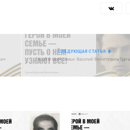
СЛЕДУЮЩАЯ СТАТЬЯ
вич
Герой в моей семье: Василий Филиппович Турч