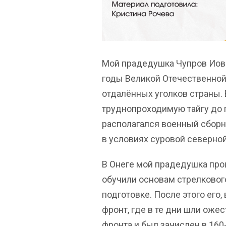
Мой прадедушка Чупров Иов
годы Великой Отечественной
отдалённых уголков страны. Е
труднопроходимую тайгу до г
располагался военный сборны
в условиях суровой северно
В Онеге мой прадедушка про
обучили основам стрелковог
подготовке. После этого его
фронт, где в те дни шли оже
фронта и был зачислен в 160